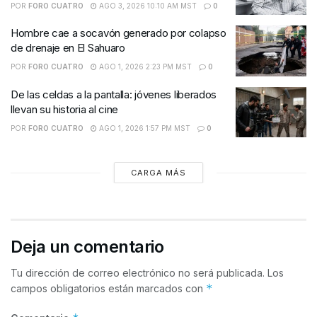
POR
FORO CUATRO
AGO 3, 2026 10:10 AM MST
0
Hombre cae a socavón generado por colapso
de drenaje en El Sahuaro
POR
FORO CUATRO
AGO 1, 2026 2:23 PM MST
0
De las celdas a la pantalla: jóvenes liberados
llevan su historia al cine
POR
FORO CUATRO
AGO 1, 2026 1:57 PM MST
0
CARGA MÁS
Deja un comentario
Tu dirección de correo electrónico no será publicada.
Los
*
campos obligatorios están marcados con