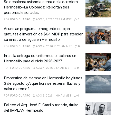
Se desploma avioneta cerca de la carretera
Hermosillo–La Colorada: Reportan tres
personas lesionadas
POR
FORO CUATRO
AGO 5, 2026 10:23 AM MST
0
Anuncian programa emergente de pipas
gratuitas e inversión de $64 MDP para atender
suministro de agua en Hermosillo
POR
FORO CUATRO
AGO 4, 2026 10:28 AM MST
0
Inicia la entrega de uniformes escolares en
Hermosillo para el ciclo 2026-2027
POR
FORO CUATRO
AGO 4, 2026 9:54 AM MST
0
Pronóstico del tiempo en Hermosillo hoy lunes
3 de agosto: ¿A qué hora se esperan lluvias y
calor extremo?
POR
FORO CUATRO
AGO 3, 2026 11:09 AM MST
0
Fallece el Arq. José E. Carrillo Atondo, titular
del IMPLAN Hermosillo