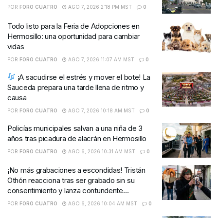
POR
FORO CUATRO
AGO 7, 2026 2:18 PM MST
0
Todo listo para la Feria de Adopciones en
Hermosillo: una oportunidad para cambiar
vidas
POR
FORO CUATRO
AGO 7, 2026 11:07 AM MST
0
¡A sacudirse el estrés y mover el bote! La
Sauceda prepara una tarde llena de ritmo y
causa
POR
FORO CUATRO
AGO 7, 2026 10:18 AM MST
0
Policías municipales salvan a una niña de 3
años tras picadura de alacrán en Hermosillo
POR
FORO CUATRO
AGO 6, 2026 10:31 AM MST
0
¡No más grabaciones a escondidas! Tristán
Othón reacciona tras ser grabado sin su
consentimiento y lanza contundente
advertencia
POR
FORO CUATRO
AGO 6, 2026 10:04 AM MST
0