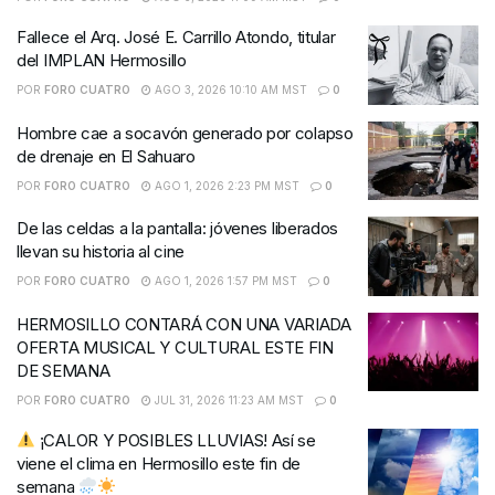
Fallece el Arq. José E. Carrillo Atondo, titular
del IMPLAN Hermosillo
POR
FORO CUATRO
AGO 3, 2026 10:10 AM MST
0
Hombre cae a socavón generado por colapso
de drenaje en El Sahuaro
POR
FORO CUATRO
AGO 1, 2026 2:23 PM MST
0
De las celdas a la pantalla: jóvenes liberados
llevan su historia al cine
POR
FORO CUATRO
AGO 1, 2026 1:57 PM MST
0
HERMOSILLO CONTARÁ CON UNA VARIADA
OFERTA MUSICAL Y CULTURAL ESTE FIN
DE SEMANA
POR
FORO CUATRO
JUL 31, 2026 11:23 AM MST
0
¡CALOR Y POSIBLES LLUVIAS! Así se
viene el clima en Hermosillo este fin de
semana