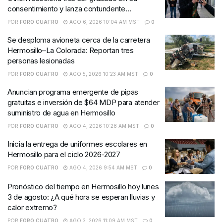
consentimiento y lanza contundente
advertencia
POR
FORO CUATRO
AGO 6, 2026 10:04 AM MST
0
Se desploma avioneta cerca de la carretera
Hermosillo–La Colorada: Reportan tres
personas lesionadas
POR
FORO CUATRO
AGO 5, 2026 10:23 AM MST
0
Anuncian programa emergente de pipas
gratuitas e inversión de $64 MDP para atender
suministro de agua en Hermosillo
POR
FORO CUATRO
AGO 4, 2026 10:28 AM MST
0
Inicia la entrega de uniformes escolares en
Hermosillo para el ciclo 2026-2027
POR
FORO CUATRO
AGO 4, 2026 9:54 AM MST
0
Pronóstico del tiempo en Hermosillo hoy lunes
3 de agosto: ¿A qué hora se esperan lluvias y
calor extremo?
POR
FORO CUATRO
AGO 3, 2026 11:09 AM MST
0