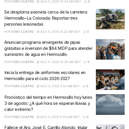
POR
FORO CUATRO
AGO 6, 2026 10:04 AM MST
0
Se desploma avioneta cerca de la carretera
Hermosillo–La Colorada: Reportan tres
personas lesionadas
POR
FORO CUATRO
AGO 5, 2026 10:23 AM MST
0
Anuncian programa emergente de pipas
gratuitas e inversión de $64 MDP para atender
suministro de agua en Hermosillo
POR
FORO CUATRO
AGO 4, 2026 10:28 AM MST
0
Inicia la entrega de uniformes escolares en
Hermosillo para el ciclo 2026-2027
POR
FORO CUATRO
AGO 4, 2026 9:54 AM MST
0
Pronóstico del tiempo en Hermosillo hoy lunes
3 de agosto: ¿A qué hora se esperan lluvias y
calor extremo?
POR
FORO CUATRO
AGO 3, 2026 11:09 AM MST
0
Fallece el Arq. José E. Carrillo Atondo, titular