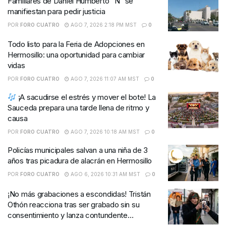
Familiares de Daniel Humberto “N” se
manifiestan para pedir justicia
POR
FORO CUATRO
AGO 7, 2026 2:18 PM MST
0
Todo listo para la Feria de Adopciones en
Hermosillo: una oportunidad para cambiar
vidas
POR
FORO CUATRO
AGO 7, 2026 11:07 AM MST
0
¡A sacudirse el estrés y mover el bote! La
Sauceda prepara una tarde llena de ritmo y
causa
POR
FORO CUATRO
AGO 7, 2026 10:18 AM MST
0
Policías municipales salvan a una niña de 3
años tras picadura de alacrán en Hermosillo
POR
FORO CUATRO
AGO 6, 2026 10:31 AM MST
0
¡No más grabaciones a escondidas! Tristán
Othón reacciona tras ser grabado sin su
consentimiento y lanza contundente
advertencia