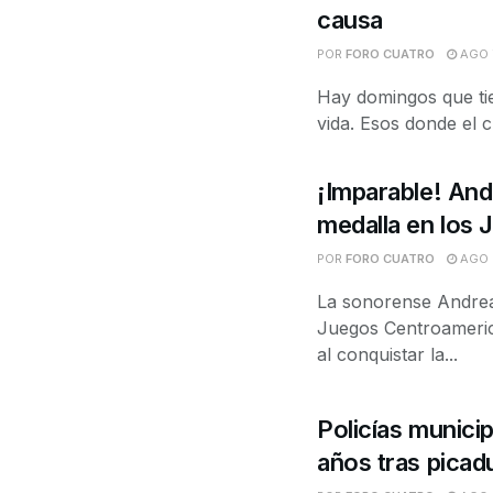
causa
POR
FORO CUATRO
AGO 7
Hay domingos que tie
vida. Esos donde el c
¡Imparable! And
medalla en los
POR
FORO CUATRO
AGO 6
La sonorense Andrea 
Juegos Centroameric
al conquistar la...
Policías municip
años tras picad