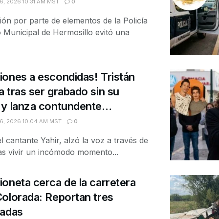
, 2026 10:31 AM MST
0
ión por parte de elementos de la Policía
o Municipal de Hermosillo evitó una
ones a escondidas! Tristán
 tras ser grabado sin su
 y lanza contundente
6, 2026 10:04 AM MST
0
el cantante Yahir, alzó la voz a través de
ras vivir un incómodo momento...
oneta cerca de la carretera
olorada: Reportan tres
nadas