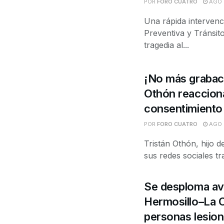
POR
FORO CUATRO
AGO 6
Una rápida intervenc
Preventiva y Tránsit
tragedia al...
¡No más grabaci
Othón reacciona
consentimiento
advertencia
POR
FORO CUATRO
AGO 
Tristán Othón, hijo d
sus redes sociales t
Se desploma avi
Hermosillo–La C
personas lesio