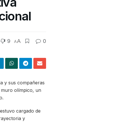
iva
cional
9
A
0
A
lla y sus compañeras
el muro olímpico, un
o.
o estuvo cargado de
rayectoria y