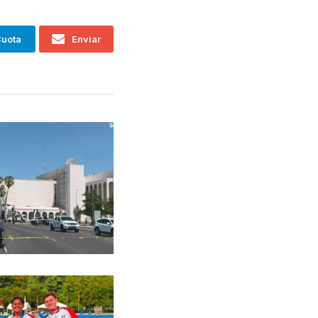
uota
Enviar