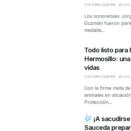
POR
FORO CUATRO
AGO 7
Los sonorenses Jorge
Guzmán fueron parte 
medalla...
Todo listo para
Hermosillo: una
vidas
POR
FORO CUATRO
AGO 7
Con la firme meta de
animales en situación 
Protección...
¡A sacudirse 
Sauceda prepara