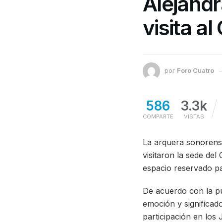
Alejandr
visita a
por
Foro Cuatro
586
3.3k
COMPARTE
VISTAS
La arquera sonorens
visitaron la sede del
espacio reservado par
De acuerdo con la pu
emoción y significad
participación en los