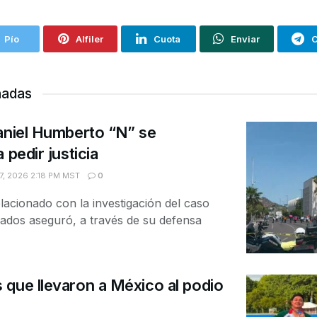
Pío
Alfiler
Cuota
Enviar
C
nadas
aniel Humberto “N” se
 pedir justicia
, 2026 2:18 PM MST
0
acionado con la investigación del caso
nados aseguró, a través de su defensa
que llevaron a México al podio