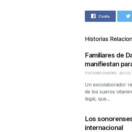
Cuota
Historias Relacio
Familiares de D
manifiestan para
POR
FORO CUATRO
AGO 7
Un excolaborador rel
de los sueros vitami
legal, que...
Los sonorenses 
internacional