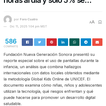
horas al día y solo 5% se
siente seguro en internet,
revela nuevo informe
por
Foro Cuatro
A
A
Dic 11, 2025 1:04 pm MST
586
COMPARTE
Fundación Nueva Generación Sonora presentó su
reporte especial sobre el uso de pantallas durante la
infancia, un análisis que combina hallazgos
internacionales con datos locales obtenidos mediante
la metodología Global Kids Online de UNICEF. El
documento examina cómo niñas, niños y adolescentes
utilizan la tecnología, qué riesgos enfrentan y qué
puede hacerse para promover un desarrollo digital
saludable.