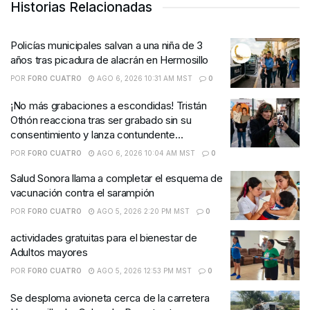
Historias Relacionadas
Policías municipales salvan a una niña de 3
años tras picadura de alacrán en Hermosillo
POR
FORO CUATRO
AGO 6, 2026 10:31 AM MST
0
¡No más grabaciones a escondidas! Tristán
Othón reacciona tras ser grabado sin su
consentimiento y lanza contundente
advertencia
POR
FORO CUATRO
AGO 6, 2026 10:04 AM MST
0
Salud Sonora llama a completar el esquema de
vacunación contra el sarampión
POR
FORO CUATRO
AGO 5, 2026 2:20 PM MST
0
actividades gratuitas para el bienestar de
Adultos mayores
POR
FORO CUATRO
AGO 5, 2026 12:53 PM MST
0
Se desploma avioneta cerca de la carretera