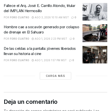
Fallece el Arq. José E. Carrillo Atondo, titular
del IMPLAN Hermosillo
POR
FORO CUATRO
AGO 3, 2026 10:10 AM MST
0
Hombre cae a socavón generado por colapso
de drenaje en El Sahuaro
POR
FORO CUATRO
AGO 1, 2026 2:23 PM MST
0
De las celdas a la pantalla: jóvenes liberados
llevan su historia al cine
POR
FORO CUATRO
AGO 1, 2026 1:57 PM MST
0
CARGA MÁS
Deja un comentario
Tu dirección de correo electrónico no será publicada.
Los