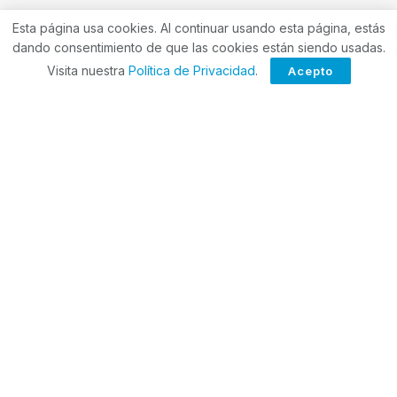
Esta página usa cookies. Al continuar usando esta página, estás
dando consentimiento de que las cookies están siendo usadas.
Visita nuestra
Política de Privacidad
.
Acepto
ForoCuatro es tu sitio web único para las últimas
noticias y actualizaciones de Hermosillo, Sonora y
todo México, síguenos para no recibir las noticias
que te importan.
Política de privacidad
Términos de Uso
Prensa
Anunciar
Contacto
Derechos de autor © 2023
ForoCuatro
- Creado por
Marco Paz
.