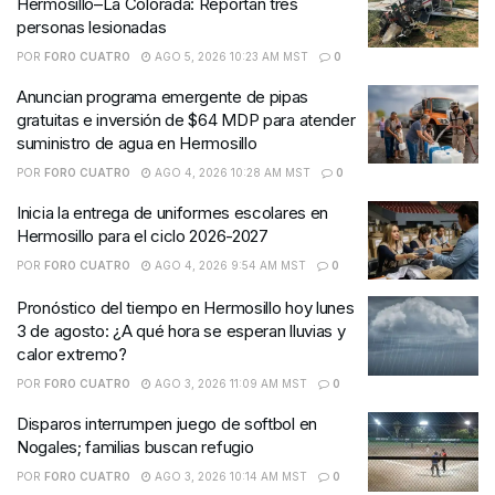
Hermosillo–La Colorada: Reportan tres
personas lesionadas
POR
FORO CUATRO
AGO 5, 2026 10:23 AM MST
0
Anuncian programa emergente de pipas
gratuitas e inversión de $64 MDP para atender
suministro de agua en Hermosillo
POR
FORO CUATRO
AGO 4, 2026 10:28 AM MST
0
Inicia la entrega de uniformes escolares en
Hermosillo para el ciclo 2026-2027
POR
FORO CUATRO
AGO 4, 2026 9:54 AM MST
0
Pronóstico del tiempo en Hermosillo hoy lunes
3 de agosto: ¿A qué hora se esperan lluvias y
calor extremo?
POR
FORO CUATRO
AGO 3, 2026 11:09 AM MST
0
Disparos interrumpen juego de softbol en
Nogales; familias buscan refugio
POR
FORO CUATRO
AGO 3, 2026 10:14 AM MST
0