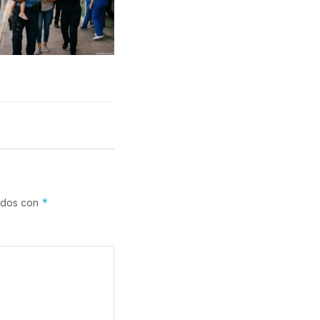
*
cados con