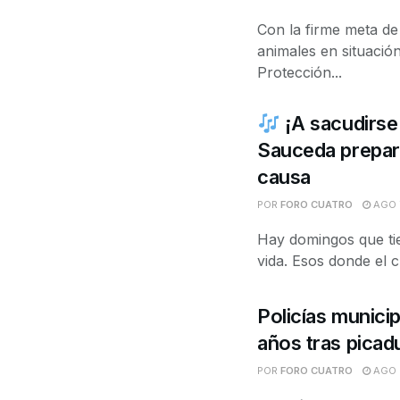
Con la firme meta de
animales en situación 
Protección...
¡A sacudirse 
Sauceda prepara
causa
POR
FORO CUATRO
AGO 7
Hay domingos que tie
vida. Esos donde el c
Policías municip
años tras picad
POR
FORO CUATRO
AGO 6