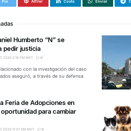
Pío
Alfiler
Cuota
Enviar
C
nadas
aniel Humberto “N” se
 pedir justicia
, 2026 2:18 PM MST
0
acionado con la investigación del caso
nados aseguró, a través de su defensa
 la Feria de Adopciones en
 oportunidad para cambiar
, 2026 11:07 AM MST
0