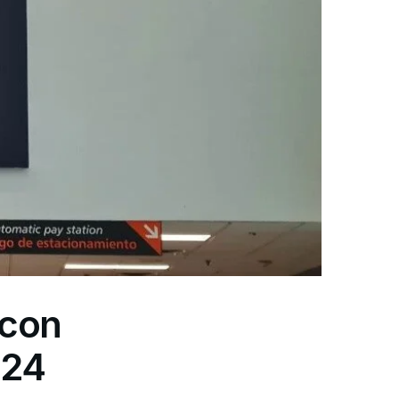
 con
 24