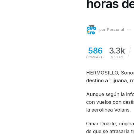
horas de
por
Personal
586
3.3k
COMPARTE
VISTAS
HERMOSILLO, Sonora.
destino a Tijuana
, r
Aunque según la info
con vuelos con desti
la aerolínea Volaris.
Omar Duarte, origina
de que se atrasaría t