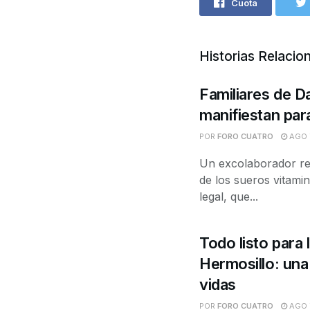
Cuota
Historias Relacio
Familiares de D
manifiestan para
POR
FORO CUATRO
AGO 7
Un excolaborador rel
de los sueros vitami
legal, que...
Todo listo para
Hermosillo: una
vidas
POR
FORO CUATRO
AGO 7