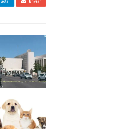
uota
Enviar