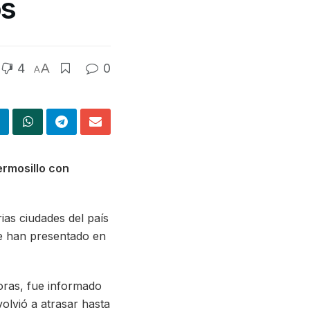
os
4
A
0
A
rmosillo con
ias ciudades del país
se han presentado en
horas, fue informado
volvió a atrasar hasta