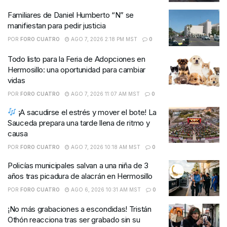
Familiares de Daniel Humberto “N” se
manifiestan para pedir justicia
POR
FORO CUATRO
AGO 7, 2026 2:18 PM MST
0
Todo listo para la Feria de Adopciones en
Hermosillo: una oportunidad para cambiar
vidas
POR
FORO CUATRO
AGO 7, 2026 11:07 AM MST
0
¡A sacudirse el estrés y mover el bote! La
Sauceda prepara una tarde llena de ritmo y
causa
POR
FORO CUATRO
AGO 7, 2026 10:18 AM MST
0
Policías municipales salvan a una niña de 3
años tras picadura de alacrán en Hermosillo
POR
FORO CUATRO
AGO 6, 2026 10:31 AM MST
0
¡No más grabaciones a escondidas! Tristán
Othón reacciona tras ser grabado sin su