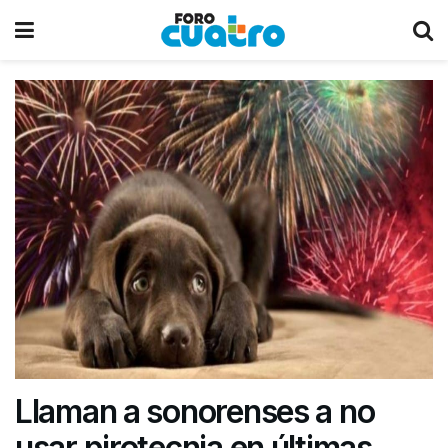
Llaman a sonorenses a no
usar pirotecnia en últimas