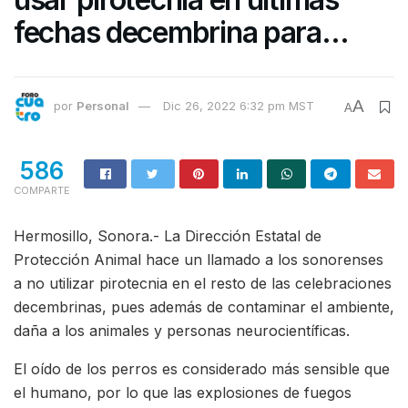
fechas decembrina para
evitar contaminación y
afectar salud de personas y
A
por
Personal
Dic 26, 2022 6:32 pm MST
A
animales
586
COMPARTE
Hermosillo, Sonora.- La Dirección Estatal de
Protección Animal hace un llamado a los sonorenses
a no utilizar pirotecnia en el resto de las celebraciones
decembrinas, pues además de contaminar el ambiente,
daña a los animales y personas neurocientíficas.
El oído de los perros es considerado más sensible que
el humano, por lo que las explosiones de fuegos