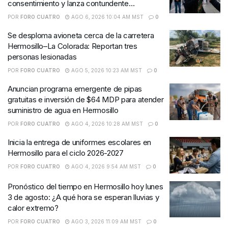
consentimiento y lanza contundente
advertencia
POR
FORO CUATRO
AGO 6, 2026 10:04 AM MST
0
Se desploma avioneta cerca de la carretera
Hermosillo–La Colorada: Reportan tres
personas lesionadas
POR
FORO CUATRO
AGO 5, 2026 10:23 AM MST
0
Anuncian programa emergente de pipas
gratuitas e inversión de $64 MDP para atender
suministro de agua en Hermosillo
POR
FORO CUATRO
AGO 4, 2026 10:28 AM MST
0
Inicia la entrega de uniformes escolares en
Hermosillo para el ciclo 2026-2027
POR
FORO CUATRO
AGO 4, 2026 9:54 AM MST
0
Pronóstico del tiempo en Hermosillo hoy lunes
3 de agosto: ¿A qué hora se esperan lluvias y
calor extremo?
POR
FORO CUATRO
AGO 3, 2026 11:09 AM MST
0