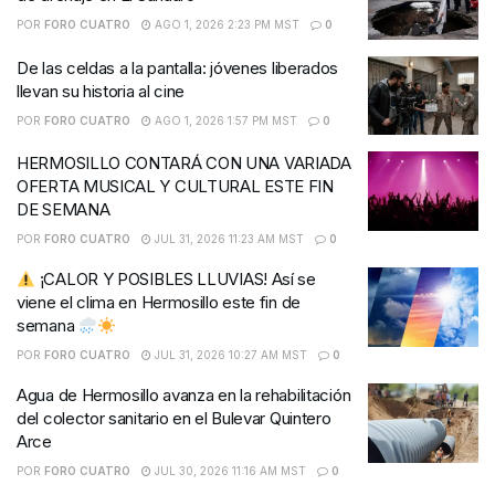
POR
FORO CUATRO
AGO 1, 2026 2:23 PM MST
0
De las celdas a la pantalla: jóvenes liberados
llevan su historia al cine
POR
FORO CUATRO
AGO 1, 2026 1:57 PM MST
0
HERMOSILLO CONTARÁ CON UNA VARIADA
OFERTA MUSICAL Y CULTURAL ESTE FIN
DE SEMANA
POR
FORO CUATRO
JUL 31, 2026 11:23 AM MST
0
¡CALOR Y POSIBLES LLUVIAS! Así se
viene el clima en Hermosillo este fin de
semana
POR
FORO CUATRO
JUL 31, 2026 10:27 AM MST
0
Agua de Hermosillo avanza en la rehabilitación
del colector sanitario en el Bulevar Quintero
Arce
POR
FORO CUATRO
JUL 30, 2026 11:16 AM MST
0