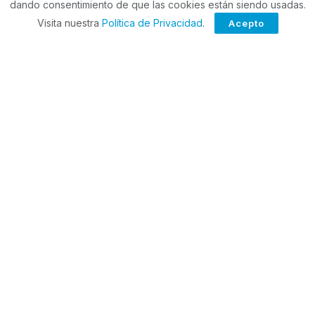
dando consentimiento de que las cookies están siendo usadas.
Visita nuestra
Política de Privacidad
.
Acepto
Guardar mi nombre, correo electrónico y sitio web en
este navegador para la próxima vez que haga un
comentario.