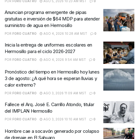
POR
FORO CUATRO
AGO 5, 2026 10:23 AM MST
0
Anuncian programa emergente de pipas
gratuitas e inversión de $64 MDP para atender
suministro de agua en Hermosillo
POR
FORO CUATRO
AGO 4, 2026 10:28 AM MST
0
Inicia la entrega de uniformes escolares en
Hermosillo para el ciclo 2026-2027
POR
FORO CUATRO
AGO 4, 2026 9:54 AM MST
0
Pronóstico del tiempo en Hermosillo hoy lunes
3 de agosto: ¿A qué hora se esperan lluvias y
calor extremo?
POR
FORO CUATRO
AGO 3, 2026 11:09 AM MST
0
Fallece el Arq. José E. Carrillo Atondo, titular
del IMPLAN Hermosillo
POR
FORO CUATRO
AGO 3, 2026 10:10 AM MST
0
Hombre cae a socavón generado por colapso
de drenaje en El Sahuaro