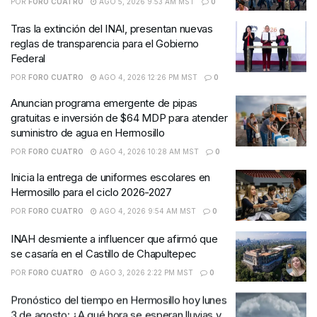
POR
FORO CUATRO
AGO 5, 2026 9:53 AM MST
0
Tras la extinción del INAI, presentan nuevas
reglas de transparencia para el Gobierno
Federal
POR
FORO CUATRO
AGO 4, 2026 12:26 PM MST
0
Anuncian programa emergente de pipas
gratuitas e inversión de $64 MDP para atender
suministro de agua en Hermosillo
POR
FORO CUATRO
AGO 4, 2026 10:28 AM MST
0
Inicia la entrega de uniformes escolares en
Hermosillo para el ciclo 2026-2027
POR
FORO CUATRO
AGO 4, 2026 9:54 AM MST
0
INAH desmiente a influencer que afirmó que
se casaría en el Castillo de Chapultepec
POR
FORO CUATRO
AGO 3, 2026 2:22 PM MST
0
Pronóstico del tiempo en Hermosillo hoy lunes
3 de agosto: ¿A qué hora se esperan lluvias y