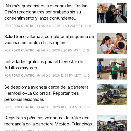
¡No más grabaciones a escondidas! Tristán
Othón reacciona tras ser grabado sin su
consentimiento y lanza contundente
advertencia
POR
FORO CUATRO
AGO 6, 2026 10:04 AM MST
0
Salud Sonora llama a completar el esquema de
vacunación contra el sarampión
POR
FORO CUATRO
AGO 5, 2026 2:20 PM MST
0
actividades gratuitas para el bienestar de
Adultos mayores
POR
FORO CUATRO
AGO 5, 2026 12:53 PM MST
0
Se desploma avioneta cerca de la carretera
Hermosillo–La Colorada: Reportan tres
personas lesionadas
POR
FORO CUATRO
AGO 5, 2026 10:23 AM MST
0
Registran rapiña tras volcadura de tráiler con
mercancía en la carretera México–Tulancingo