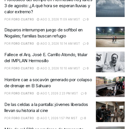
3 de agosto: ¿A qué hora se esperan lluvias y
calor extremo?
POR
FORO CUATRO
AGO 3, 2026 11:09 AM MST
0
Disparos interrumpen juego de softbol en
Nogales; familias buscan refugio
POR
FORO CUATRO
AGO 3, 2026 10:14 AM MST
0
Fallece el Arq. José E. Carrillo Atondo, titular
del IMPLAN Hermosillo
POR
FORO CUATRO
AGO 3, 2026 10:10 AM MST
0
Hombre cae a socavón generado por colapso
de drenaje en El Sahuaro
POR
FORO CUATRO
AGO 1, 2026 2:23 PM MST
0
De las celdas a la pantalla: jóvenes liberados
llevan su historia al cine
POR
FORO CUATRO
AGO 1, 2026 1:57 PM MST
0