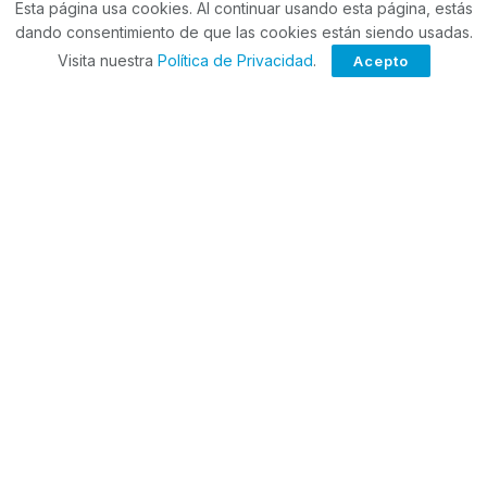
Esta página usa cookies. Al continuar usando esta página, estás
Guardar mi nombre, correo electrónico y sitio web en
dando consentimiento de que las cookies están siendo usadas.
este navegador para la próxima vez que haga un
Visita nuestra
Política de Privacidad
.
Acepto
comentario.
ForoCuatro es tu sitio web único para las últimas