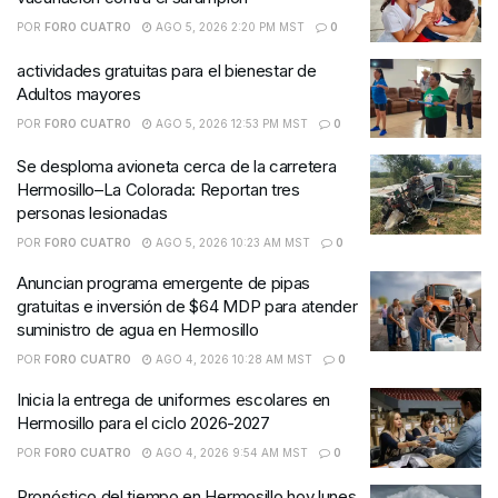
POR
FORO CUATRO
AGO 5, 2026 2:20 PM MST
0
actividades gratuitas para el bienestar de
Adultos mayores
POR
FORO CUATRO
AGO 5, 2026 12:53 PM MST
0
Se desploma avioneta cerca de la carretera
Hermosillo–La Colorada: Reportan tres
personas lesionadas
POR
FORO CUATRO
AGO 5, 2026 10:23 AM MST
0
Anuncian programa emergente de pipas
gratuitas e inversión de $64 MDP para atender
suministro de agua en Hermosillo
POR
FORO CUATRO
AGO 4, 2026 10:28 AM MST
0
Inicia la entrega de uniformes escolares en
Hermosillo para el ciclo 2026-2027
POR
FORO CUATRO
AGO 4, 2026 9:54 AM MST
0
Pronóstico del tiempo en Hermosillo hoy lunes