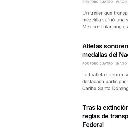
POR
FORO CUATRO
AGO 
Un tráiler que trans
mezclilla sufrió una
México–Tulancingo, a 
Atletas sonore
medallas del N
POR
FORO CUATRO
AGO 
La triatleta sonoren
destacada participac
Caribe Santo Doming
Tras la extinci
reglas de trans
Federal