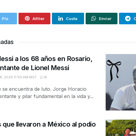
Pío
Alfiler
Cuota
Enviar
C
nadas
essi a los 68 años en Rosario,
ntante de Lionel Messi
, 2026 11:59 AM MST
0
 se encuentra de luto. Jorge Horacio
ntante y pilar fundamental en la vida y...
que llevaron a México al podio