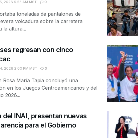
5, 2026 9:53 AM MST
0
portaba toneladas de pantalones de
 severa volcadura sobre la carretera
la altura...
nses regresan con cinco
acac
4, 2026 2:00 PM MST
0
se Rosa María Tapia concluyó una
ión en los Juegos Centroamericanos y del
o 2026...
ón del INAI, presentan nuevas
parencia para el Gobierno