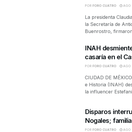
POR
FORO CUATRO
AGO 4
La presidenta Claudi
la Secretaría de Ant
Buenrostro, firmaron.
INAH desmiente 
casaría en el Ca
POR
FORO CUATRO
AGO 3
CIUDAD DE MÉXICO. —
e Historia (INAH) de
la influencer Estefaní
Disparos interr
Nogales; famili
POR
FORO CUATRO
AGO 3