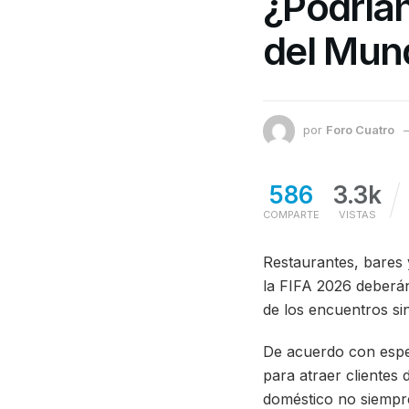
¿Podrían
del Mund
por
Foro Cuatro
586
3.3k
COMPARTE
VISTAS
Restaurantes, bares 
la FIFA 2026 deberán
de los encuentros si
De acuerdo con espec
para atraer clientes 
doméstico no siempre