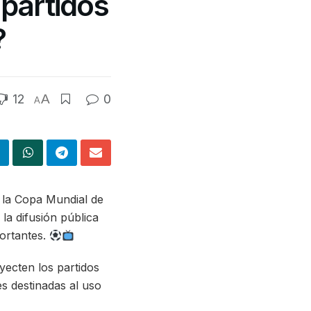
 partidos
?
12
A
0
A
e la Copa Mundial de
la difusión pública
ortantes.
yecten los partidos
es destinadas al uso