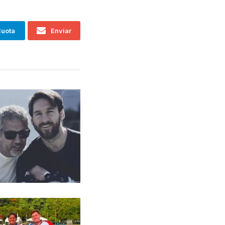
uota
Enviar