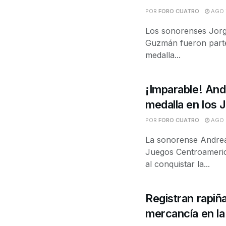
POR
FORO CUATRO
AGO 7
Los sonorenses Jorge
Guzmán fueron parte 
medalla...
¡Imparable! And
medalla en los
POR
FORO CUATRO
AGO 6
La sonorense Andrea 
Juegos Centroameric
al conquistar la...
Registran rapiña
mercancía en la