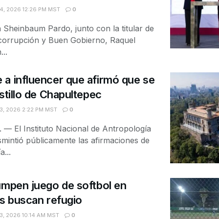
, 2026 12:26 PM MST
0
a Sheinbaum Pardo, junto con la titular de
icorrupción y Buen Gobierno, Raquel
..
a influencer que afirmó que se
stillo de Chapultepec
, 2026 2:22 PM MST
0
 El Instituto Nacional de Antropología
smintió públicamente las afirmaciones de
a...
umpen juego de softbol en
as buscan refugio
, 2026 10:14 AM MST
0