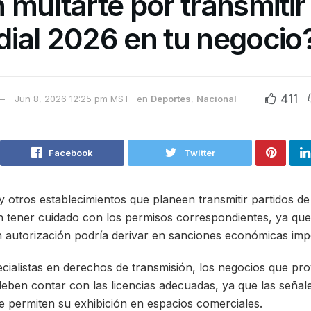
 multarte por transmitir
ial 2026 en tu negocio
411
Jun 8, 2026 12:25 pm MST
en
Deportes
,
Nacional
Facebook
Twitter
y otros establecimientos que planeen transmitir partidos d
 tener cuidado con los permisos correspondientes, ya que 
n autorización podría derivar en sanciones económicas imp
ialistas en derechos de transmisión, los negocios que pro
deben contar con las licencias adecuadas, ya que las señal
 permiten su exhibición en espacios comerciales.