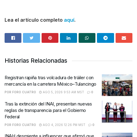
Lea el artículo completo
aquí
.
Historias Relacionadas
Registran rapiña tras volcadura de tráiler con
mercancía en la carretera México–Tulancingo
POR
FORO CUATRO
AGO 5, 2026 9:53 AM MST
0
Tras la extinción del INAI, presentan nuevas
reglas de transparencia para el Gobierno
Federal
POR
FORO CUATRO
AGO 4, 2026 12:26 PM MST
0
INAH desmiente a influencer que afirmó que