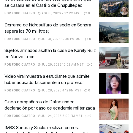
se casaría en el Castillo de Chapultepec
POR
FORO CUATRO
AGO 3, 2026 2:22 PM MST
0
Derrame de hidrosulfuro de sodio en Sonora
supera los 70 mil litros;
POR
FORO CUATRO
JUL 31, 2026 12:30 PM MST
0
Sujetos armados asaltan la casa de Karely Ruiz
en Nuevo León
POR
FORO CUATRO
JUL 29, 2026 10:02 AM MST
0
Video viral muestra a estudiante que admite
haber acusado falsamente a un profesor
POR
FORO CUATRO
JUL 28, 2026 4:12 PM MST
0
Cinco compañeros de Dafne rinden
declaración por caso de academia militarizada
POR
FORO CUATRO
JUL 24, 2026 6:00 PM MST
0
IMSS Sonora y Sinaloa realizan primera