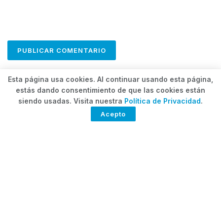
Esta página usa cookies. Al continuar usando esta página,
estás dando consentimiento de que las cookies están
siendo usadas. Visita nuestra
Política de Privacidad
.
Acepto
ForoCuatro es tu sitio web único para las
últimas noticias y actualizaciones de
Hermosillo, Sonora y todo México, síguenos
para no recibir las noticias que te importan.