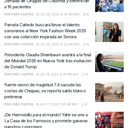
Jornada de Cirugías de Columna y benefician
a 16 pacientes
POR
FORO CUATRO
JUL 20, 2026 10:35 AM MST
0
Pamela Cañedo buscará llevar el talento
sonorense al New York Fashion Week 2026
con una colección inspirada en Sonora
POR
FORO CUATRO
JUL 20, 2026 10:22 AM MST
0
Presidenta Claudia Sheinbaum asistirá a la final
del Mundial 2026 en Nueva York tras invitación
de Donald Trump
POR
FORO CUATRO
JUL 18, 2026 12:25 PM MST
0
Fuerte sismo de magnitud 7.4 sacude las
costas de Chiapas; se reporta saldo blanco
preliminar
POR
FORO CUATRO
JUL 17, 2026 11:45 AM MST
0
¡De Hermosillo para el mundo! Yahir se une a
La Casa de los Famosos y promete ganarse
nuestros corazones