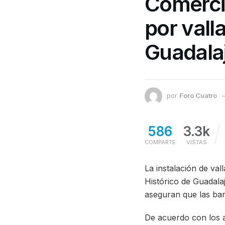
Comerci
por vall
Guadala
por
Foro Cuatro
586
3.3k
COMPARTE
VISTAS
La instalación de val
Histórico de Guadala
aseguran que las barr
De acuerdo con los 