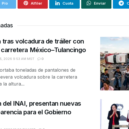
Pío
Alfiler
Cuota
Enviar
C
nadas
 tras volcadura de tráiler con
 carretera México–Tulancingo
5, 2026 9:53 AM MST
0
portaba toneladas de pantalones de
 severa volcadura sobre la carretera
la altura...
ón del INAI, presentan nuevas
parencia para el Gobierno