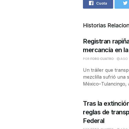
Cuota
Historias Relacio
Registran rapiña
mercancía en la
POR
FORO CUATRO
AGO 
Un tráiler que trans
mezclilla sufrió una
México–Tulancingo, a 
Tras la extinci
reglas de trans
Federal