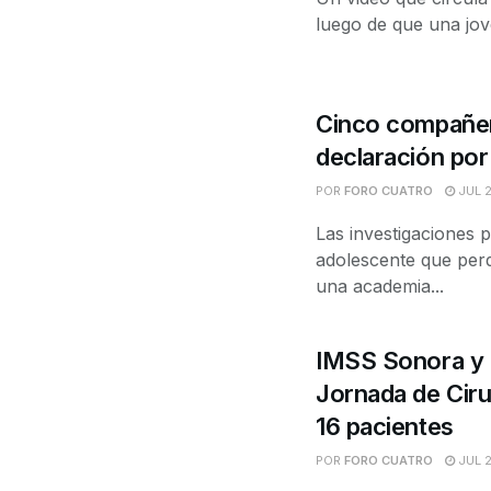
luego de que una jov
Cinco compañer
declaración por
POR
FORO CUATRO
JUL 2
Las investigaciones 
adolescente que per
una academia...
IMSS Sonora y S
Jornada de Ciru
16 pacientes
POR
FORO CUATRO
JUL 2