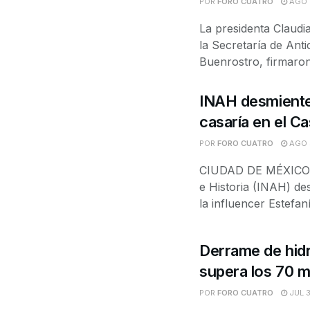
POR
FORO CUATRO
AGO 4
La presidenta Claudi
la Secretaría de Ant
Buenrostro, firmaron.
INAH desmiente 
casaría en el Ca
POR
FORO CUATRO
AGO 3
CIUDAD DE MÉXICO. —
e Historia (INAH) de
la influencer Estefaní
Derrame de hid
supera los 70 mil
POR
FORO CUATRO
JUL 3