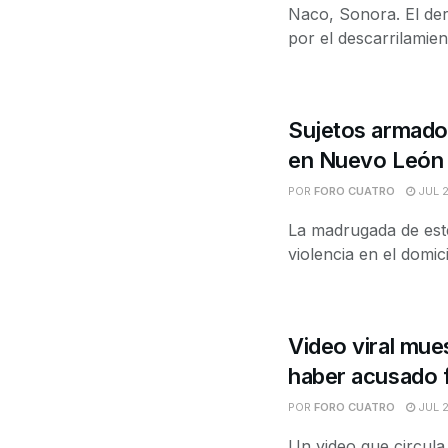
Naco, Sonora. El de
por el descarrilamien
Sujetos armados
en Nuevo León
POR
FORO CUATRO
JUL 2
La madrugada de este
violencia en el domic
Video viral mue
haber acusado 
POR
FORO CUATRO
JUL 2
Un video que circula