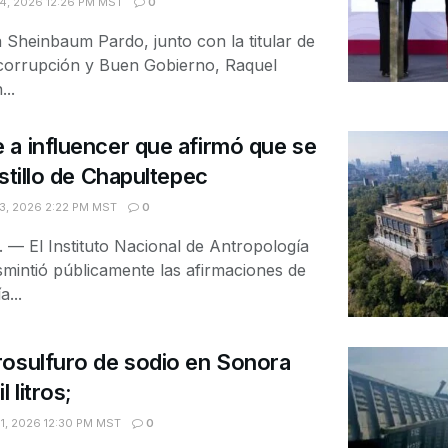
, 2026 12:26 PM MST
0
a Sheinbaum Pardo, junto con la titular de
icorrupción y Buen Gobierno, Raquel
..
a influencer que afirmó que se
stillo de Chapultepec
, 2026 2:22 PM MST
0
 El Instituto Nacional de Antropología
smintió públicamente las afirmaciones de
a...
rosulfuro de sodio en Sonora
 litros;
1, 2026 12:30 PM MST
0